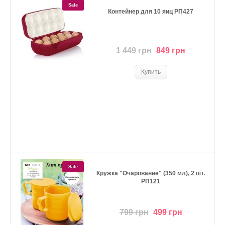
Sale
Контейнер для 10 яиц РП427
1 449 грн
849 грн
Sale
Кружка "Очарование" (350 мл), 2 шт.
РП121
799 грн
499 грн