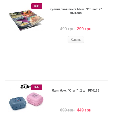
Sale
Кулинарная книга Микс "От шефа"
ПМ1006
499 грн
299 грн
Sale
Ланч бокс "Стич" , 2 шт. РП0139
699 грн
449 грн