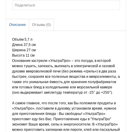
Поделиться
Описание
Отзывы (0)
Объём 5,7 л
Длина 37,5 см
Ширина 27 см
Высота 11 см
Основание кастрюли «УльтраПро» – это посуда, в которой
можно тушить, запекать, выпекать в электрической и газовой
духовке микроволновой печи (без режима «гриль») в два раза
быстрее, сохраняя все полезные вещества и микроэлементы, а
также это уникальная ёмкость для хранения полуфабрикатов
или готовых блюд в холодильнике или морозильной камере
(оно выдерживает амплитуду температур от -25° до +250°).
А самое главное, что после того, как Вы положили продукты в
«УльтраПро», поставили в духовку, установили время, нужное
для приготовления блюда - Вы свободны! «УльтраПро»
приготовит еду без Вас. Приготовление еды в "УльтраПро"
экономит Ваше время, силы и энергоносители. В «УльтраПро»
можно приготовить запеканки или пироги, хлеб или пасхальный