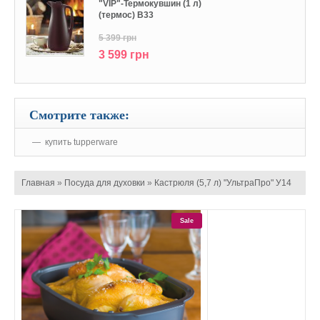
"VIP"-Термокувшин (1 л)
(термос) В33
5 399 грн
3 599 грн
Смотрите также:
купить tupperware
Главная
»
Посуда для духовки
»
Кастрюля (5,7 л) "УльтраПро" У14
Sale