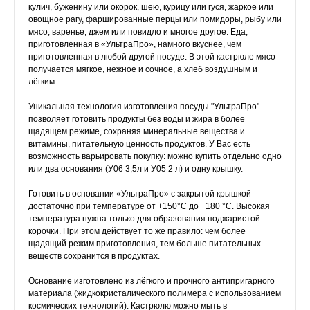
кулич, буженину или окорок, шею, курицу или гуся, жаркое или
овощное рагу, фаршированные перцы или помидоры, рыбу или
мясо, варенье, джем или повидло и многое другое. Еда,
приготовленная в «УльтраПро», намного вкуснее, чем
приготовленная в любой другой посуде. В этой кастрюле мясо
получается мягкое, нежное и сочное, а хлеб воздушным и
лёгким.
Уникальная технология изготовления посуды "УльтраПро"
позволяет готовить продукты без воды и жира в более
щадящем режиме, сохраняя минеральные вещества и
витамины, питательную ценность продуктов. У Вас есть
возможность варьировать покупку: можно купить отдельно одно
или два основания (У06 3,5л и У05 2 л) и одну крышку.
Готовить в основании «УльтраПро» с закрытой крышкой
достаточно при температуре от +150°C до +180 °С. Высокая
температура нужна только для образования поджаристой
корочки. При этом действует то же правило: чем более
щадящий режим приготовления, тем больше питательных
веществ сохранится в продуктах.
Основание изготовлено из лёгкого и прочного антипригарного
материала (жидкокристалического полимера с использованием
космических технологий). Кастрюлю можно мыть в