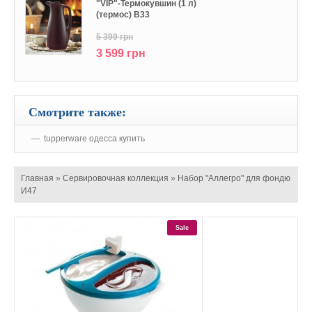
"VIP"-Термокувшин (1 л)
(термос) В33
5 399 грн
3 599 грн
Смотрите также:
tupperware одесса купить
Главная
»
Сервировочная коллекция
»
Набор "Аллегро" для фондю
И47
Sale