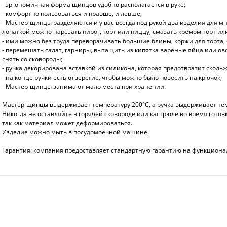
- эргономичная форма щипцов удобно располагается в руке;
- комфортно пользоваться и правше, и левше;
- Мастер-щипцы разделяются и у вас всегда под рукой два изделия для 
лопаткой можно нарезать пирог, торт или пиццу, смазать кремом торт или
- ими можно без труда переворачивать большие блины, коржи для торта, 
- перемешать салат, гарниры, вытащить из кипятка варёные яйца или ов
снять со сковороды;
- ручка декорирована вставкой из силикона, которая предотвратит сколь
- на конце ручки есть отверстие, чтобы можно было повесить на крючок;
- Мастер-щипцы занимают мало места при хранении.
Мастер-щипцы выдерживает температуру 200°С, а ручка выдерживает тем
Никогда не оставляйте в горячей сковороде или кастрюле во время готов
так как материал может деформироваться.
Изделие можно мыть в посудомоечной машине.
Гарантия: компания предоставляет стандартную гарантию на функциона