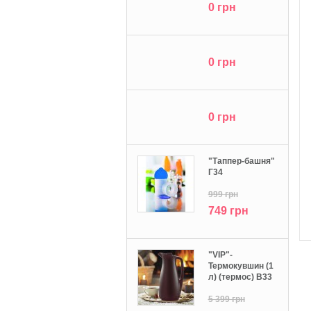
0 грн
0 грн
0 грн
"Tаппер-башня"
Г34
999 грн
749 грн
"VIP"-
Термокувшин (1
л) (термос) В33
5 399 грн