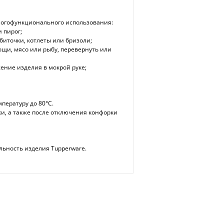
многофункционального использования:
 пирог;
биточки, котлеты или бризоли;
ощи, мясо или рыбу, перевернуть или
жение изделия в мокрой руке;
пературу до 80°С.
ки, а также после отключения конфорки
льность изделия Tupperware.