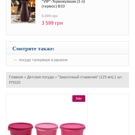
"VIP"-Термокувшин (1 л)
(термос) В33
5 399 грн
3 599 грн
Смотрите также:
посуда тапервере в украине
Главная
»
Детская посуда
»
"Закусочный стаканчик" (125 мл),1 шт.
РП020
Sale