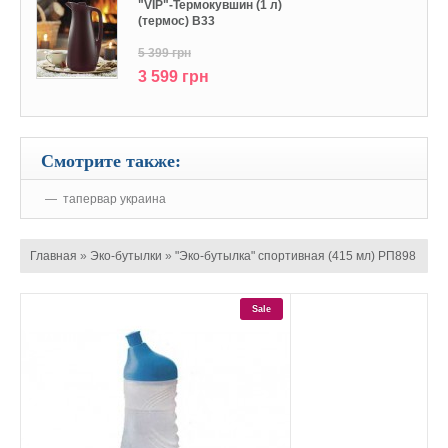
"VIP"-Термокувшин (1 л)
(термос) В33
5 399 грн
3 599 грн
Смотрите также:
тапервар украина
Главная
»
Эко-бутылки
»
"Эко-бутылка" спортивная (415 мл) РП898
Sale