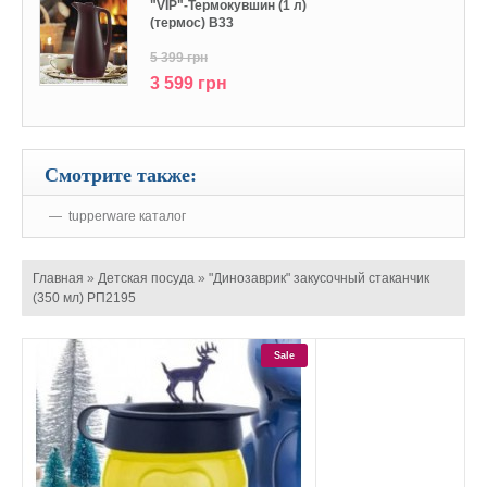
"VIP"-Термокувшин (1 л)
(термос) В33
5 399 грн
3 599 грн
Смотрите также:
tupperware каталог
Главная
»
Детская посуда
»
"Динозаврик" закусочный стаканчик
(350 мл) РП2195
Sale