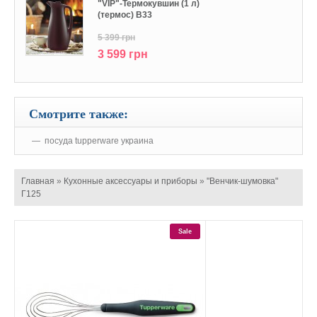
"VIP"-Термокувшин (1 л)
(термос) В33
5 399 грн
3 599 грн
Смотрите также:
посуда tupperware украина
Главная
»
Кухонные аксессуары и приборы
»
"Венчик-шумовка"
Г125
Sale