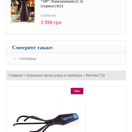
"VIP"-Термокувшин (1 л)
(термос) В33
5 399 грн
3 599 грн
Смотрите также:
таппервар
Главная
»
Кухонные аксессуары и приборы
»
Венчик Г20
Sale