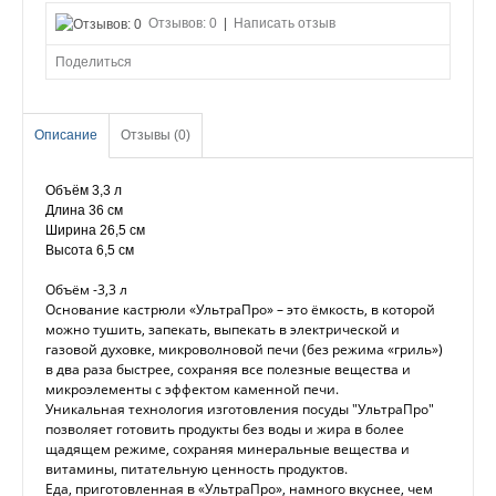
Отзывов: 0
|
Написать отзыв
Поделиться
Описание
Отзывы (0)
Объём 3,3 л
Длина 36 см
Ширина 26,5 см
Высота 6,5 см
Объём -3,3 л
Основание кастрюли «УльтраПро» – это ёмкость, в которой
можно тушить, запекать, выпекать в электрической и
газовой духовке, микроволновой печи (без режима «гриль»)
в два раза быстрее, сохраняя все полезные вещества и
микроэлементы с эффектом каменной печи.
Уникальная технология изготовления посуды "УльтраПро"
позволяет готовить продукты без воды и жира в более
щадящем режиме, сохраняя минеральные вещества и
витамины, питательную ценность продуктов.
Еда, приготовленная в «УльтраПро», намного вкуснее, чем