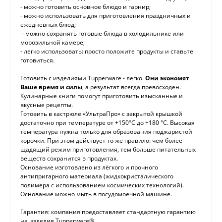
- можно готовить основное блюдо и гарнир;
- можно использовать для приготовления праздничных и
ежедневных блюд;
- можно сохранять готовые блюда в холодильнике или
морозильной камере;
- легко использовать: просто положите продукты и ставьте
готовиться.
Готовить с изделиями Tupperware - легко.
Они экономят
Ваше время и силы
, а результат всегда превосходен.
Кулинарные книги помогут приготовить изысканные и
вкусные рецепты.
Готовить в кастрюле «УльтраПро» с закрытой крышкой
достаточно при температуре от +150°C до +180 °С. Высокая
температура нужна только для образования поджаристой
корочки. При этом действует то же правило: чем более
щадящий режим приготовления, тем больше питательных
веществ сохранится в продуктах.
Основание изготовлено из лёгкого и прочного
антипригарного материала (жидкокристалического
полимера с использованием космических технологий).
Основание можно мыть в посудомоечной машине.
Гарантия: компания предоставляет стандартную гарантию
на изделия Tupperware®.