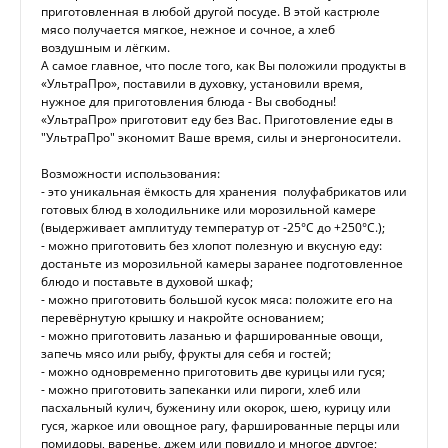
приготовленная в любой другой посуде. В этой кастрюле
мясо получается мягкое, нежное и сочное, а хлеб
воздушным и лёгким.
А самое главное, что после того, как Вы положили продукты в
«УльтраПро», поставили в духовку, установили время,
нужное для приготовления блюда - Вы свободны!
«УльтраПро» приготовит еду без Вас. Приготовление еды в
"УльтраПро" экономит Ваше время, силы и энергоносители.
Возможности использования:
- это уникальная ёмкость для хранения полуфабрикатов или
готовых блюд в холодильнике или морозильной камере
(выдерживает амплитуду температур от -25°С до +250°С.);
- можно приготовить без хлопот полезную и вкусную еду:
достаньте из морозильной камеры заранее подготовленное
блюдо и поставьте в духовой шкаф;
- можно приготовить большой кусок мяса: положите его на
перевёрнутую крышку и накройте основанием;
- можно приготовить лазанью и фаршированные овощи,
запечь мясо или рыбу, фрукты для себя и гостей;
- можно одновременно приготовить две курицы или гуся;
- можно приготовить запеканки или пироги, хлеб или
пасхальный кулич, буженину или окорок, шею, курицу или
гуся, жаркое или овощное рагу, фаршированные перцы или
помидоры, варенье, джем или повидло и многое другое;