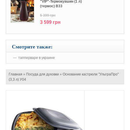
"VIP"-Термокувшин (1 л)
(термос) В33
5 399 грн
3 599 грн
Смотрите также:
тапперваре в украине
Главная
»
Посуда для духовки
»
Основание кастрюли "УльтраПро"
(3,3 л) У04