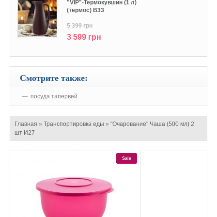
"VIP"-Термокувшин (1 л)
(термос) В33
5 399 грн
3 599 грн
Смотрите также:
посуда тапервей
Главная
»
Транспортировка еды
»
"Очарование" Чаша (500 мл) 2
шт И27
Sale