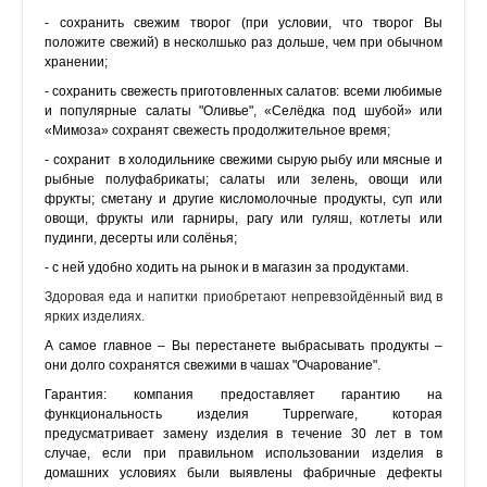
- сохранить свежим творог (при условии, что творог Вы
положите свежий) в несколшько раз дольше, чем при обычном
хранении;
- сохранить свежесть приготовленных салатов: всеми любимые
и популярные салаты "Оливье", «Селёдка под шубой» или
«Мимоза» сохранят свежесть продолжительное время;
- сохранит в холодильнике свежими сырую рыбу или мясные и
рыбные полуфабрикаты; салаты или зелень, овощи или
фрукты; сметану и другие кисломолочные продукты, суп или
овощи, фрукты или гарниры, рагу или гуляш, котлеты или
пудинги, десерты или солёнья;
- с ней удобно ходить на рынок и в магазин за продуктами.
Здоровая еда и напитки приобретают непревзойдённый вид в
ярких изделиях.
А самое главное – Вы перестанете выбрасывать продукты –
они долго сохранятся свежими в чашах "Очарование".
Гарантия: компания предоставляет гарантию на
функциональность изделия Tupperware, которая
предусматривает замену изделия в течение 30 лет в том
случае, если при правильном использовании изделия в
домашних условиях были выявлены фабричные дефекты