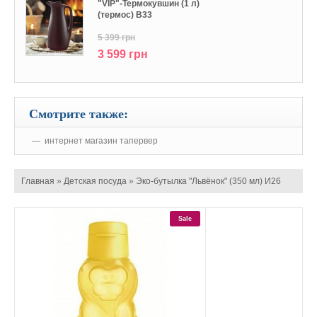
"VIP"-Термокувшин (1 л)
(термос) В33
5 399 грн
3 599 грн
Смотрите также:
интернет магазин тапервер
Главная
»
Детская посуда
»
Эко-бутылка "Львёнок" (350 мл) И26
Sale