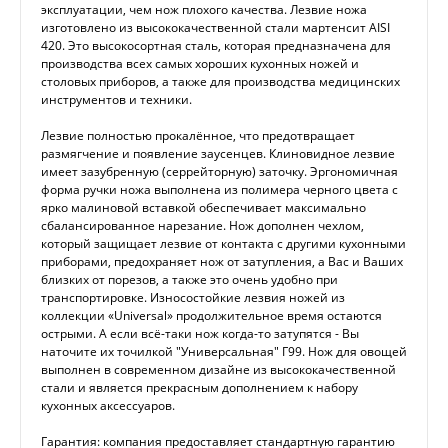
эксплуатации, чем нож плохого качества. Лезвие ножа
изготовлено из высококачественной стали мартенсит AISI
420. Это высокосортная сталь, которая предназначена для
производства всех самых хороших кухонных ножей и
столовых приборов, а также для производства медицинских
инструментов и техники.
Лезвие полностью прокалённое, что предотвращает
размягчение и появление заусенцев. Клиновидное лезвие
имеет зазубренную (серрейторную) заточку. Эргономичная
форма ручки ножа выполнена из полимера черного цвета с
ярко малиновой вставкой обеспечивает максимально
сбалансированное нарезание. Нож дополнен чехлом,
который защищает лезвие от контакта с другими кухонными
приборами, предохраняет нож от затупления, а Вас и Ваших
близких от порезов, а также это очень удобно при
транспортировке. Износостойкие лезвия ножей из
коллекции «Universal» продолжительное время остаются
острыми. А если всё-таки нож когда-то затупятся - Вы
наточите их точилкой "Универсальная" Г99. Нож для овощей
выполнен в современном дизайне из высококачественной
стали и является прекрасным дополнением к набору
кухонных аксессуаров.
Гарантия: компания предоставляет стандартную гарантию