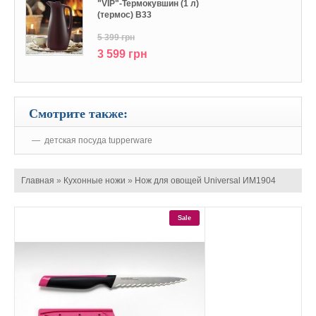
"VIP"-Термокувшин (1 л)
(термос) В33
5 399 грн
3 599 грн
Смотрите также:
детская посуда tupperware
Главная
»
Кухонные ножи
»
Нож для овощей Universal ИМ1904
Sale