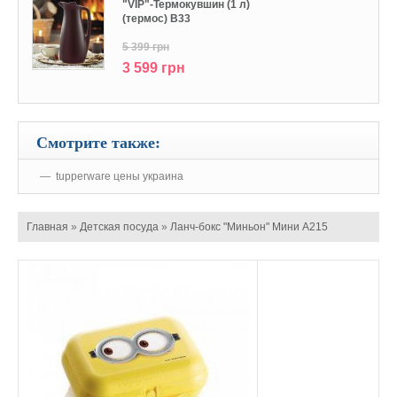
"VIP"-Термокувшин (1 л)
(термос) В33
5 399 грн
3 599 грн
Смотрите также:
tupperware цены украина
Главная
»
Детская посуда
»
Ланч-бокс "Миньон" Мини А215