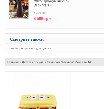
"VIP"-Термокувшин (1 л)
(термос) В33
5 399 грн
3 599 грн
Смотрите также:
tupperware посуда одесса
Главная
»
Детская посуда
»
Ланч-бокс "Миньон" Макси А214