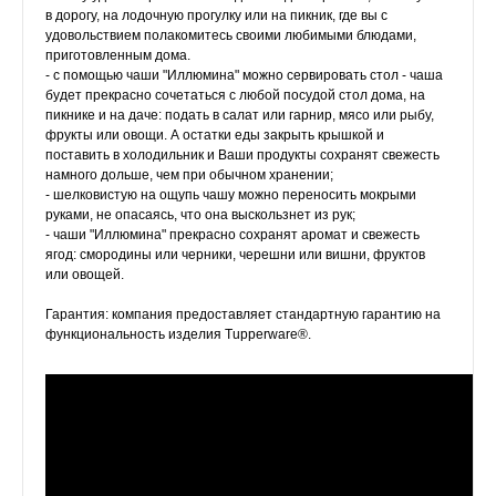
в дорогу, на лодочную прогулку или на пикник, где вы с
удовольствием полакомитесь своими любимыми блюдами,
приготовленным дома.
- с помощью чаши "Иллюмина" можно сервировать стол - чаша
будет прекрасно сочетаться с любой посудой стол дома, на
пикнике и на даче: подать в салат или гарнир, мясо или рыбу,
фрукты или овощи. А остатки еды закрыть крышкой и
поставить в холодильник и Ваши продукты сохранят свежесть
намного дольше, чем при обычном хранении;
- шелковистую на ощупь чашу можно переносить мокрыми
руками, не опасаясь, что она выскользнет из рук;
- чаши "Иллюмина" прекрасно сохранят аромат и свежесть
ягод: смородины или черники, черешни или вишни, фруктов
или овощей.
Гарантия: компания предоставляет стандартную гарантию на
функциональность изделия Tupperware®.