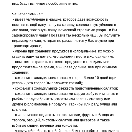
них, будут выглядеть особо аппетитно.
Чаша"Иллюмина":
- имеет углубление в крышке, которое даёт возможность
поставить ещё одну чашу на крышку, совместив углубление в
дно чаши, повернуть чашу почасовой стрелке до упора - и Вы
зафиксировали чашу. Поставив так несколько чаш, Вы получите
пирамиду из чаш, которая не рассыплется у Вас в сумке при
транспортировке;
- удобна при хранении продуктов в холодильнике: их можно
ставить одну на другую, что экономит место в холодильнике;
- поможет сохранить свежесть продуктов в холодильнике
продолжительное время, в 2-3 раза дольше, чем при обычном
хранении;
- сохранит в холoдильнике свежим творог более 10 дней (при
условии, что творог Вы положите свежий);
- сохранит в холoдильнике свежесть приготовленных салатов;
- сохранит в холoдильнике свежими сырую рыбу или мясные и
рыбные полуфабрикаты, салаты или зелень, сметану или
другие кисломолочные продукты, гарниры или рагу, гуляш или
котлеты;
- в чаше можно подавать на стол мюсли, фрукты и блюда из
творога, овощей, листовых салатов или десертов, а также
взбитые сливки, печенье или конфеты;
- чашу удобно брать с собой: для обеда на работе, в школу или