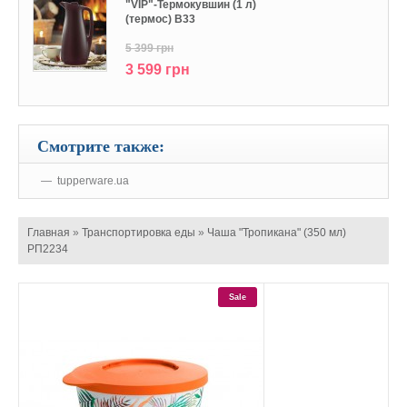
"VIP"-Термокувшин (1 л)
(термос) В33
5 399 грн
3 599 грн
Смотрите также:
tupperware.ua
Главная
»
Транспортировка еды
»
Чаша "Тропикана" (350 мл)
РП2234
Sale