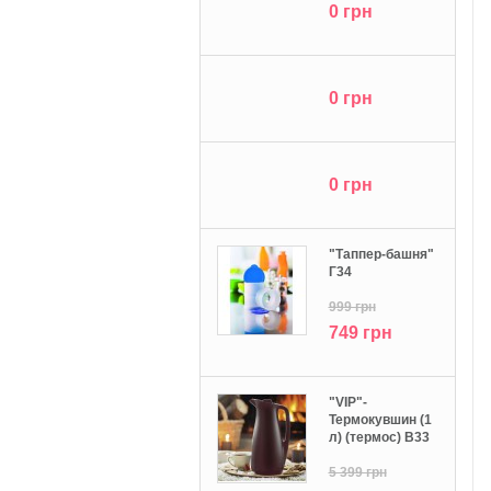
0 грн
0 грн
0 грн
"Tаппер-башня"
Г34
999 грн
749 грн
"VIP"-
Термокувшин (1
л) (термос) В33
5 399 грн