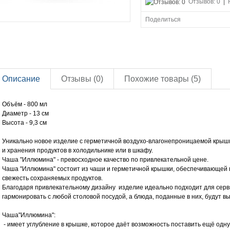
Отзывов: 0
|
Поделиться
Описание
Отзывы (0)
Похожие товары (5)
Объём - 800 мл
Диаметр - 13 см
Высота - 9,3 см
Уникально новое изделие с герметичной воздухо-влагонепроницаемой крыш
и хранения продуктов в холодильнике или в шкафу.
Чаша "Иллюмина" - превосходное качество по привлекательной цене.
Чаша "Иллюмина" состоит из чаши и герметичной крышки, обеспечивающей 
свежесть сохраняемых продуктов.
Благодаря привлекательному дизайну изделие идеально подходит для серв
гармонировать с любой столовой посудой, а блюда, поданные в них, будут в
Чаша"Иллюмина":
- имеет углубление в крышке, которое даёт возможность поставить ещё одну