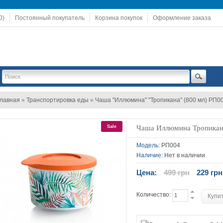
0)
Постоянный покупатель
Корзина покупок
Оформление заказа
лавная
»
Транспортировка еды
»
Чаша "Иллюмина" "Тропикана" (800 мл) РП0
Sale
Чаша Иллюмина Тропикана
Модель:
РП004
Наличие:
Нет в наличии
Цена:
499 грн
229 грн
Количество: