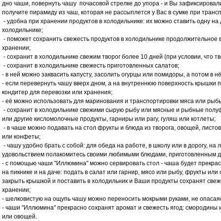
дно чаши, повернуть чашу почасовой стрелке до упора - и Вы зафиксировали
получите пирамиду из чаш, которая не рассыплется у Вас в сумке при транс
- удобна при хранении продуктов в холодильнике: их можно ставить одну на 
холодильнике;
- поможет сохранить свежесть продуктов в холодильнике продолжительное в
хранении;
- сохранит в холoдильнике свежим творог более 10 дней (при условии, что т
- сохранит в холoдильнике свежесть приготовленных салатов;
- в ней можно заквасить капусту, засолить огурцы или помидоры, а потом в н
- если перевернуть чашу вверх дном, а на внутреннюю поверхность крышки по
кондитер для перевозки или хранения;
- её можно использовать для маринования и транспортировки мяса или рыб
- сохранит в холoдильнике свежими сырую рыбу или мясные и рыбные полуф
или другие кисломолочные продукты, гарниры или рагу, гуляш или котлеты;
- в чаше можно подавать на стол фрукты и блюда из творога, овощей, листов
или конфеты;
- чашу удобно брать с собой: для обеда на работе, в школу или в дорогу, на л
удовольствием полакомитесь своими любимыми блюдами, приготовленным д
- с помощью чаши "Иллюмина" можно сервировать стол - чаша будет прекрас
на пикнике и на даче: подать в салат или гарнир, мясо или рыбу, фрукты или
закрыть крышкой и поставить в холодильник и Ваши продукты сохранят све
хранении;
- шелковистую на ощупь чашу можно переносить мокрыми руками, не опасаясь
- чаши "Иллюмина" прекрасно сохранят аромат и свежесть ягод: смородины 
или овощей.