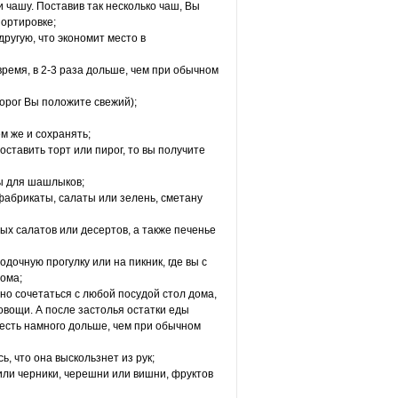
 чашу. Поставив так несколько чаш, Вы
портировке;
другую, что экономит место в
ремя, в 2-3 раза дольше, чем при обычном
ворог Вы положите свежий);
ём же и сохранять;
ставить торт или пирог, то вы получите
ы для шашлыков;
абрикаты, салаты или зелень, сметану
ых салатов или десертов, а также печенье
одочную прогулку или на пикник, где вы с
ома;
но сочетаться с любой посудой стол дома,
 овощи. А после застолья остатки еды
жесть намного дольше, чем при обычном
, что она выскользнет из рук;
или черники, черешни или вишни, фруктов