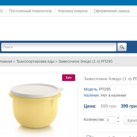
0)
Постоянный покупатель
Корзина покупок
Оформление заказа
лавная
»
Транспортировка еды
»
Замесочное блюдо (1 л) РП295
Sale
Замесочное блюдо (1 л) Р
Модель:
РП295
Наличие:
Нет в наличии
Цена:
599 грн
399 грн
Количество: