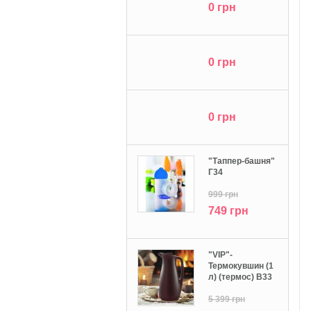
0 грн
0 грн
0 грн
"Tаппер-башня"
Г34
999 грн
749 грн
"VIP"-
Термокувшин (1
л) (термос) В33
5 399 грн