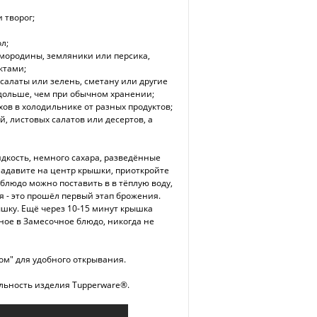
 творог;
л;
смородины, земляники или персика,
ктами;
салаты или зелень, сметану или другие
 дольше, чем при обычном хранении;
в в холодильнике от разных продуктов;
й, листовых салатов или десертов, а
дкость, немного сахара, разведённые
адавите на центр крышки, приоткройте
 блюдо можно поставить в в тёплую воду,
я - это прошёл первый этап брожения.
шку. Ещё через 10-15 минут крышка
ное в Замесочное блюдо, никогда не
ом" для удобного открывания.
льность изделия Tupperware®.