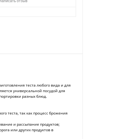
Написать отзыв
иготовления теста любого вида и для
вляется универсальной посудой для
спортировки разных блюд.
го теста, так как процесс брожения
ивание и рассыпание продуктов;
рога или других продуктов в