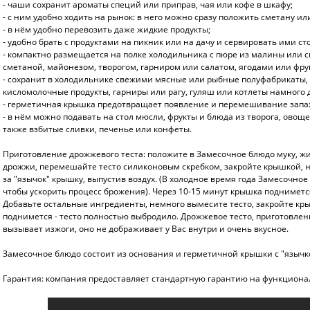
- чаши сохранит ароматы специй или приправ, чая или кофе в шкафу;
- с ним удобно ходить на рынок: в него можно сразу положить сметану или
- в нём удобно перевозить даже жидкие продукты;
- удобно брать с продуктами на пикник или на дачу и сервировать ими сто
- компактно размещается на полке холодильника с пюре из малины или 
сметаной, майонезом, творогом, гарниром или салатом, ягодами или фру
- сохранит в холoдильнике свежими мясные или рыбные полуфабрикаты, 
кисломолочные продукты, гарниры или рагу, гуляш или котлеты намного
- герметичная крышка предотвращает появление и перемешивание запахо
- в нём можно подавать на стол мюсли, фрукты и блюда из творога, овоще
также взбитые сливки, печенье или конфеты.
Приготовление дрожжевого теста: положите в Замесочное блюдо муку, жи
дрожжи, перемешайте тесто силиконовым скребком, закройте крышкой, н
за "язычок" крышку, выпустив воздух. (В холодное время года Замесочное
чтобы ускорить процесс брожения). Через 10-15 минут крышка подниметс
Добавьте остальные ингредиенты, немного вымесите тесто, закройте кры
поднимется - тесто полностью выбродило. Дрожжевое тесто, приготовлен
вызывает изжоги, оно не дображивает у Вас внутри и очень вкусное.
Замесочное блюдо состоит из основания и герметичной крышки с "язычк
Гарантия: компания предоставляет стандартную гарантию на функциона