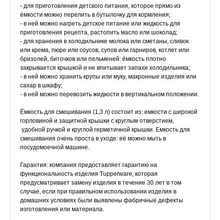
- для приготовления детского питания, которое прямо из
ёмкости можно перелить в бутылочку для кормления;
- в ней можно нагреть детское питание или жидкость для
приготовления рецепта, растопить масло или шоколад;
- для хранения в холодильнике молока или сметаны, сливок
или крема, пюре или соусов, супов или гарниров, котлет или
бризолей, биточков или пельменей: ёмкость плотно
закрывается крышкой и не впитывает запахи холодильника;
- в ней можно хранить крупы или муку, макронные изделия или
сахар в шкафу;
- в ней можно перевозить жидкости в вертикальном положении.
Ёмкость для смешивания (1,3 л) состоит из: емкости с широкой
горловиной и защитной крышки с круглым отверстием,
удобной ручкой и круглой герметичной крышки. Емкость для
смешивания очень проста в уходе: её можно мыть в
посудомоечной машине.
Гарантия: компания предоставляет гарантию на
функциональность изделия Tupperware, которая
предусматривает замену изделия в течение 30 лет в том
случае, если при правильном использовании изделия в
домашних условиях были выявлены фабричные дефекты
изготовления или материала.