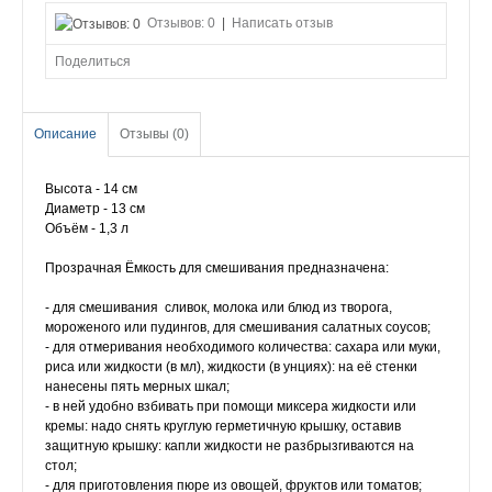
Отзывов: 0
|
Написать отзыв
Поделиться
Описание
Отзывы (0)
Высота - 14 см
Диаметр - 13 см
Объём - 1,3 л
Прозрачная Ёмкость для смешивания предназначена:
- для смешивания сливок, молока или блюд из творога,
мороженого или пудингов, для смешивания салатных соусов;
- для отмеривания необходимого количества: сахара или муки,
риса или жидкости (в мл), жидкости (в унциях): на её стенки
нанесены пять мерных шкал;
- в ней удобно взбивать при помощи миксера жидкости или
кремы: надо снять круглую герметичную крышку, оставив
защитную крышку: капли жидкости не разбрызгиваются на
стол;
- для приготовления пюре из овощей, фруктов или томатов;