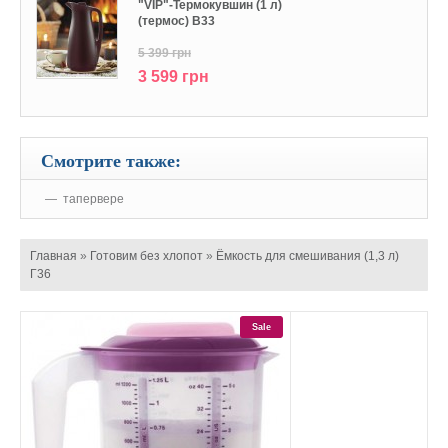
"VIP"-Термокувшин (1 л)
(термос) В33
5 399 грн
3 599 грн
Смотрите также:
тапервере
Главная
»
Готовим без хлопот
»
Ёмкость для смешивания (1,3 л)
Г36
Sale