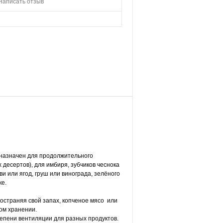
Написать отзыв
дназначен для продолжительного
десертов), для имбиря, зубчиков чеснока
ви или ягод, груш или винограда, зелёного
ке.
ространяя свой запах, копченое мясо или
ом хранении.
епени вентиляции для разных продуктов.