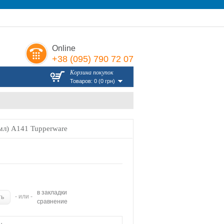
Online
+38 (095) 790 72 07
Корзина покупок
Товаров: 0 (0 грн)
мл) А141 Tupperware
в закладки
- или -
сравнение