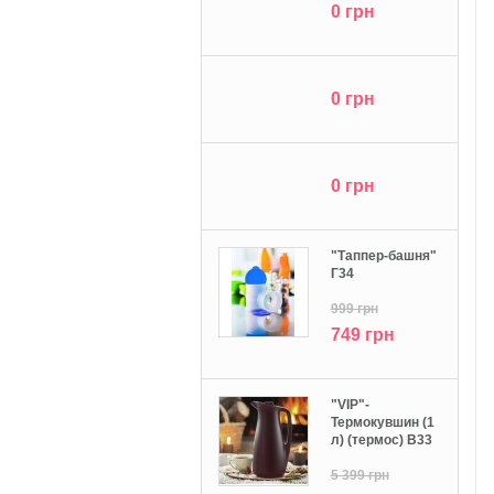
0 грн
0 грн
0 грн
"Tаппер-башня"
Г34
999 грн
749 грн
"VIP"-
Термокувшин (1
л) (термос) В33
5 399 грн