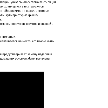
иляции: уникальная система вентиляции
для хранящихся в них продуктов.
нтейнера имеет 4 ножки, в которых
кты, чуть приоткрыв крышку.
а.
ежесть продуктов, фруктов и овощей в
м компании.
анавливается на место, его можно мыть
ая предусматривает замену изделия в
 в домашних условиях были выявлены