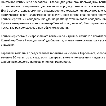
На крышке контейнера расположен клапан для установки необходимой вент
позволяет контролировать содержание кислорода, углекислого газа и влаги 
Для быстрого, одновременного и равномерного охлаждения продуктов дно ко
скапливается влага. Влагу можно легко слить, не вынимая хранящиеся проду
Контейнер "Умный холодильник" удобно размещается на полке холодильник
Купив в интернет-магазине контейнер "Умный холодильник", Вы сохраните св
несколько раз дольше, чем при обычном хранении.
Контейнер состоит из прозрачного контейнера и крышки нежного с логотипо
Контейнер "Умный холодильник" удобно мыть, клапан легко снимается и уст
отдельно.
Гарантия: компания предоставляет гарантию на изделия Tupperware, котор
течение 30 лет в том случае, если при правильном использовании изделия
фабричные дефекты изготовления или материала.