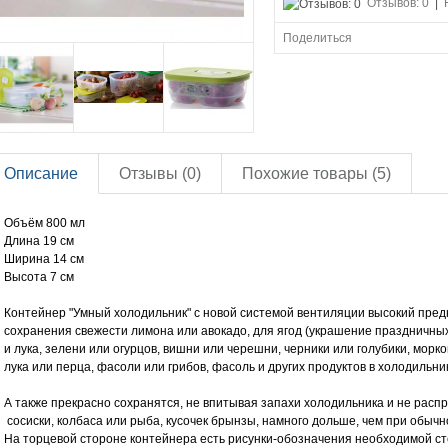
Отзывов: 0
|
Поделиться
Описание
Отзывы (0)
Похожие товары (5)
Объём 800 мл
Длина 19 см
Ширина 14 см
Высота 7 см
Контейнер "Умный холодильник" с новой системой вентиляции высокий пре
сохранения свежести лимона или авокадо, для ягод (украшение праздничных 
и лука, зелени или огурцов, вишни или черешни, черники или голубики, морко
лука или перца, фасоли или грибов, фасоль и других продуктов в холодильни
А также прекрасно сохранятся, не впитывая запахи холодильника и не расп
сосиски, колбаса или рыба, кусочек брынзы, намного дольше, чем при обычн
На торцевой стороне контейнера есть рисунки-обозначения необходимой ст