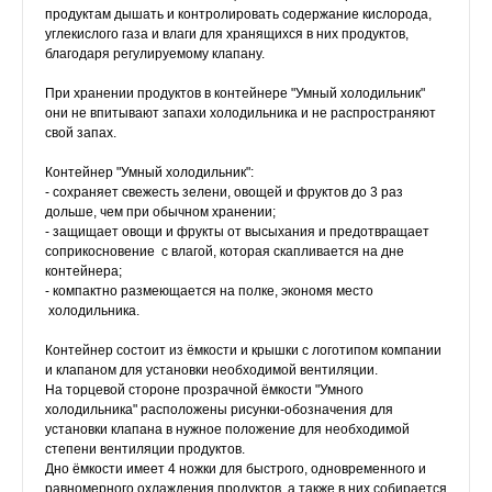
продуктам дышать и контролировать содержание кислорода,
углекислого газа и влаги для хранящихся в них продуктов,
благодаря регулируемому клапану.
При хранении продуктов в контейнере "Умный холодильник"
они не впитывают запахи холодильника и не распространяют
свой запах.
Контейнер "Умный холодильник":
- сохраняет свежесть зелени, овощей и фруктов до 3 раз
дольше, чем при обычном хранении;
- защищает овощи и фрукты от высыхания и предотвращает
соприкосновение с влагой, которая скапливается на дне
контейнера;
- компактно размеющается на полке, экономя место
холодильника.
Контейнер состоит из ёмкости и крышки с логотипом компании
и клапаном для установки необходимой вентиляции.
На торцевой стороне прозрачной ёмкости "Умного
холодильника" расположены рисунки-обозначения для
установки клапана в нужное положение для необходимой
степени вентиляции продуктов.
Дно ёмкости имеет 4 ножки для быстрого, одновременного и
равномерного охлаждения продуктов, а также в них собирается