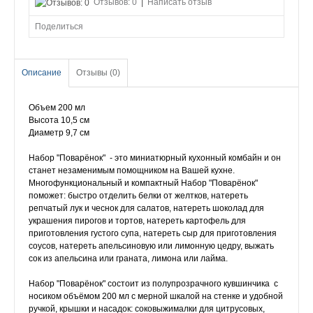
Отзывов: 0
|
Написать отзыв
Поделиться
Описание
Отзывы (0)
Объем 200 мл
Высота 10,5 см
Диаметр 9,7 см
Набор "Поварёнок" - это миниатюрный кухонный комбайн и он
станет незаменимым помощником на Вашей кухне.
Многофункциональный и компактный Набор "Поварёнок"
поможет: быстро отделить белки от желтков, натереть
репчатый лук и чеснок для салатов, натереть шоколад для
украшения пирогов и тортов, натереть картофель для
приготовления густого супа, натереть сыр для приготовления
соусов, натереть апельсиновую или лимонную цедру, выжать
сок из апельсина или граната, лимона или лайма.
Набор "Поварёнок" состоит из полупрозрачного кувшинчика с
носиком объёмом 200 мл с мерной шкалой на стенке и удобной
ручкой, крышки и насадок: соковыжималки для цитрусовых,