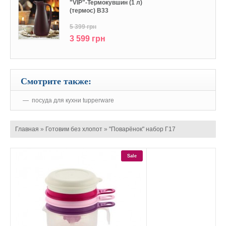
"VIP"-Термокувшин (1 л)
(термос) В33
5 399 грн
3 599 грн
Смотрите также:
посуда для кухни tupperware
Главная
»
Готовим без хлопот
»
"Поварёнок" набор Г17
Sale