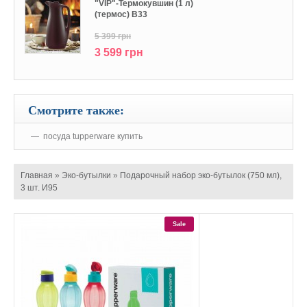
"VIP"-Термокувшин (1 л)
(термос) В33
5 399 грн
3 599 грн
Смотрите также:
посуда tupperware купить
Главная
»
Эко-бутылки
»
Подарочный набор эко-бутылок (750 мл),
3 шт. И95
Sale