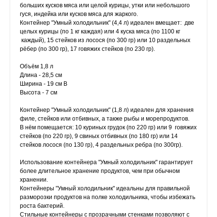
больших кусков мяса или целой курицы, утки или небольшого
гуся, индейка или кусков мяса для жаркого.
Контейнер "Умный холодильник" (4,4 л) идеален вмещает: две
целых курицы (по 1 кг каждая) или 4 куска мяса (по 1100 кг
каждый), 15 стейков из лосося (по 300 гр) или 10 раздельных
рёбер (по 300 гр), 17 говяжих стейков (по 230 гр).
Объём 1,8 л
Длина - 28,5 см
Ширина - 19 см В
Высота - 7 см
Контейнер "Умный холодильник" (1,8 л) идеален для хранения
филе, стейков или отбивных, а также рыбы и морепродуктов.
В нём помещается: 10 куриных грудок (по 220 гр) или 9 говяжих
стейков (по 220 гр), 9 свиных отбивных (по 180 гр) или 14
стейков лосося (по 130 гр), 4 раздельных ребра (по 300гр).
Использование контейнера "Умный холодильник" гарантирует
более длительное хранение продуктов, чем при обычном
хранении.
Контейнеры "Умный холодильник" идеальны для правильной
разморозки продуктов на полке холодильника, чтобы избежать
роста бактерий.
Стильные контейнеры с прозрачными стенками позволяют с