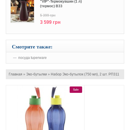
"VIP"-Термокувшин (1 л)
(термос) В33
5 399 грн
3 599 грн
Смотрите также:
посуда tuperware
Главная
»
Эко-бутылки
»
Набор Эко-бутылок (750 мл), 2 шт. РП311
Sale