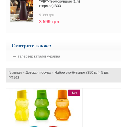
"VIP"-Термокувшин (1 л)
(термос) В33
5 399 грн
3 599 грн
Смотрите также:
тапервер каталог украина
Главная
»
Детская посуда
»
Набор эко-бутылок (350 мл), 5 шт.
РП163
Sale