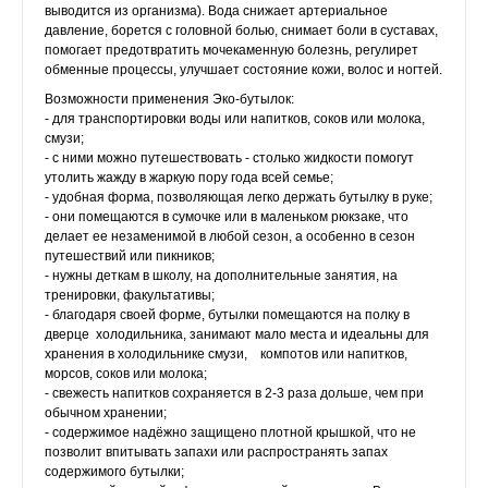
выводится из организма). Вода снижает артериальное
давление, борется с головной болью, снимает боли в суставах,
помогает предотвратить мочекаменную болезнь, регулирет
обменные процессы, улучшает состояние кожи, волос и ногтей.
Возможности применения Эко-бутылок:
- для транспортировки воды или напитков, соков или молока,
смузи;
- с ними можно путешествовать - столько жидкости помогут
утолить жажду в жаркую пору года всей семье;
- удобная форма, позволяющая легко держать бутылку в руке;
- они помещаются в сумочке или в маленьком рюкзаке, что
делает ее незаменимой в любой сезон, а особенно в сезон
путешествий или пикников;
- нужны деткам в школу, на дополнительные занятия, на
тренировки, факультативы;
- благодаря своей форме, бутылки помещаются на полку в
дверце холодильника, занимают мало места и идеальны для
хранения в холодильнике смузи, компотов или напитков,
морсов, соков или молока;
- свежесть напитков сохраняется в 2-3 раза дольше, чем при
обычном хранении;
- содержимое надёжно защищено плотной крышкой, что не
позволит впитывать запахи или распространять запах
содержимого бутылки;