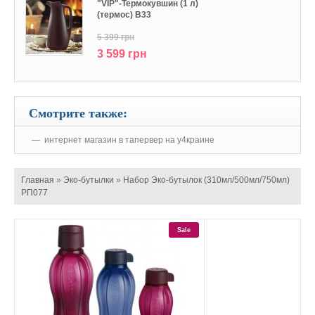
"VIP"-Термокувшин (1 л)
(термос) В33
5 399 грн
3 599 грн
Смотрите также:
интернет магазин в тапервер на у4краине
Главная
»
Эко-бутылки
»
Набор Эко-бутылок (310мл/500мл/750мл)
РП077
Sale