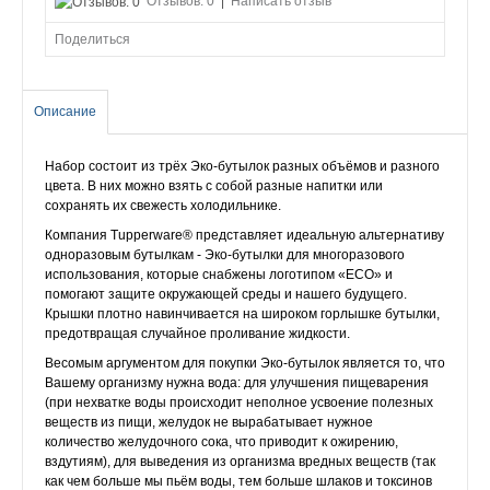
Отзывов: 0
|
Написать отзыв
Поделиться
Описание
Набор состоит из трёх Эко-бутылок разных объёмов и разного
цвета. В них можно взять с собой разные напитки или
сохранять их свежесть холодильнике.
Компания Tupperware® представляет идеальную альтернативу
одноразовым бутылкам - Эко-бутылки для многоразового
использования, которые снабжены логотипом «ECO» и
помогают защите окружающей среды и нашего будущего.
Крышки плотно навинчивается на широком горлышке бутылки,
предотвращая случайное проливание жидкости.
Весомым аргументом для покупки Эко-бутылок является то, что
Вашему организму нужна вода: для улучшения пищеварения
(при нехватке воды происходит неполное усвоение полезных
веществ из пищи, желудок не вырабатывает нужное
количество желудочного сока, что приводит к ожирению,
вздутиям), для выведения из организма вредных веществ (так
как чем больше мы пьём воды, тем больше шлаков и токсинов