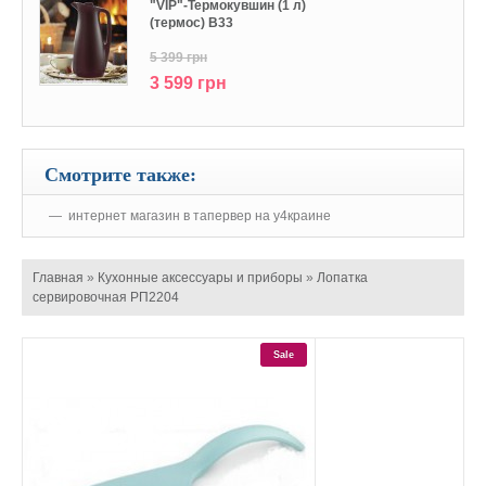
"VIP"-Термокувшин (1 л)
(термос) В33
5 399 грн
3 599 грн
Смотрите также:
интернет магазин в тапервер на у4краине
Главная
»
Кухонные аксессуары и приборы
»
Лопатка
сервировочная РП2204
Sale