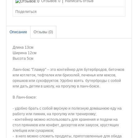
Отзывов: 0
|
Написать отзыв
Поделиться
Описание
Отзывы (0)
Длина 13см
Ширина 12см
Высота 5см
Ланч-бокс "Гламур" – это контейнер для бутербродов, биточков
или котлеток, тефтелек или бризолей, печенья или кексов,
орешков или сухофруктов. Удобно взять бутерброды с собой
или дать детям в школу, на прогулку в ланч-боксе.
В Ланч-боксе:
- удобно брать с собой вкусную и полезную домашнюю еду на
работу или пикник, на прогулку или тренировку;
- контейнер можно использовать для хранения и подачи на
стол пряников или конфет, десертов или закусок, хрустящих
хлебцев или сухариков;
- в него можно сложить продукты, приготовленные для обеда