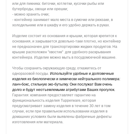
или для пикника: биточки, котлетки, кусочки рыбы или
бутерброды, овощи или орешки;
- можно хранить очки;
- контейнер занимает мало места в сумочке или рюкзаке, в
холодильнике или в шкафу и его удобно держать в руках.
Изделие состоит из основания и крышки, которая крепится к
основания, и закрывается довольно-таки плотно, но контейнер
не предназначен для транспортировки жидких продуктов. На
крышке расположен "хвостик" для удобного раскрывания
контейнера. Изделие можно мыть в посудомоечной машине.
Чтобы сохранить окружающую среду, откажитесь от
одноразовой посуды.
Используйте удобные и долговечные
изделия из биологически и химически нейтрального полимера:
ланч-бокс, стильную эко-бутылку. Они послужат Вам очень
долго и будут неотъемлемыми атрибутами Ваших прогулок.
Гарантия: компания предоставляет гарантию на
функциональность изделия Tupperware, которая
предусматривает замену изделия в течение 30 лет в том
случае, если при правильном использовании изделия в
домашних условиях были выявлены фабричные дефекты
изготовления или материала.