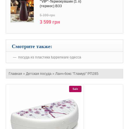
"VIP"-Термокувшин (1 л)
(термос) В33
5 399 грн
3 599 грн
Смотрите также:
посуда из пластика tupperware одесса
Главная
»
Детская посуда
»
Ланч-бокс "Гламур" РП285
Sale