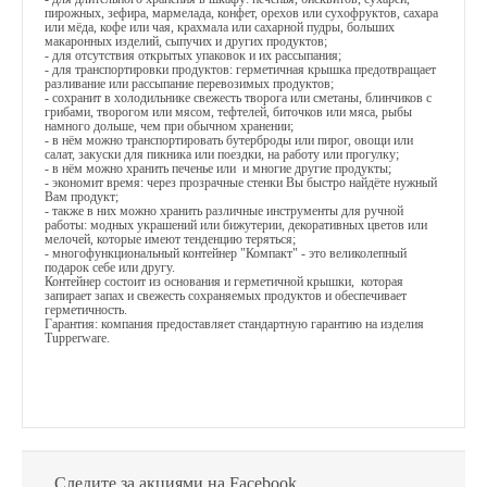
пирожных, зефира, мармелада, конфет, орехов или сухофруктов, сахара
или мёда, кофе или чая, крахмала или сахарной пудры, больших
макаронных изделий, сыпучих и других продуктов;
- для отсутствия открытых упаковок и их рассыпания;
- для транспортировки продуктов: герметичная крышка предотвращает
разливание или рассыпание перевозимых продуктов;
- сохранит в холодильнике свежесть творога или сметаны, блинчиков с
грибами, творогом или мясом, тефтелей, биточков или мяса, рыбы
намного дольше, чем при обычном хранении;
- в нём можно транспортировать бутерброды или пирог, овощи или
салат, закуски для пикника или поездки, на работу или прогулку;
- в нём можно хранить печенье или и многие другие продукты;
- экономит время: через прозрачные стенки Вы быстро найдёте нужный
Вам продукт;
- также в них можно хранить различные инструменты для ручной
работы: модных украшений или бижутерии, декоративных цветов или
мелочей, которые имеют тенденцию теряться;
- многофункциональный контейнер "Компакт" - это великолепный
подарок себе или другу.
Контейнер состоит из основания и герметичной крышки, которая
запирает запах и свежесть сохраняемых продуктов и обеспечивает
герметичность.
Гарантия: компания предоставляет стандартную гарантию на изделия
Tupperware.
Следите за акциями на Facebook