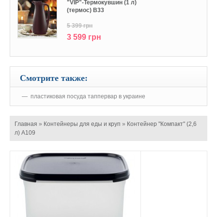
"VIP"-Термокувшин (1 л)
(термос) В33
5 399 грн
3 599 грн
Смотрите также:
пластиковая посуда таппервар в украине
Главная
»
Контейнеры для еды и круп
»
Контейнер "Компакт" (2,6
л) А109