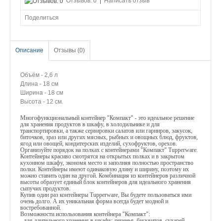
Отзывов: 0
|
Написать отзыв
Поделиться
Описание
Отзывы (0)
Объём - 2,6 л
Длина - 18 см
Ширина - 18 см
Высота - 12 см.
Многофункциональный контейнер "Компакт" - это идеальное решение
для хранения продуктов в шкафу, в холодильнике и для
транспортировки, а также сервировки салатов или гарниров, закусок,
биточков, зраз или других мясных, рыбных и овощных блюд, фруктов,
ягод или овощей, кондитерских изделий, сухофруктов, орехов.
Организуйте порядок на полках с контейнерами "Компакт" Tupperware.
Контейнеры красиво смотрятся на открытых полках и в закрытом
кухонном шкафу, экономя место и заполняя полностью пространство
полки. Контейнеры имеют одинаковую длину и ширину, поэтому их
можно ставить один на другой. Комбинация из контейнеров различной
высоты образует единый блок контейнеров для идеального хранения
сыпучих продуктов.
Купив один раз контейнеры Tupperware, Вы будете пользоваться ими
очень долго. А их уникальная форма всегда будет модной и
востребованной.
Возможности использования контейнера "Компакт":
- для длительного хранения в шкафу: печенья, бисквитов, сухарей,