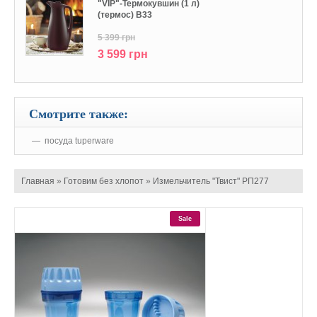
"VIP"-Термокувшин (1 л)
(термос) В33
5 399 грн
3 599 грн
Смотрите также:
посуда tuperware
Главная
»
Готовим без хлопот
»
Измельчитель "Твист" РП277
Sale