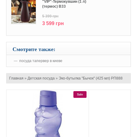
"VIP"-Термокувшин (1 л)
(термос) В33
5 399 грн
3 599 грн
Смотрите также:
посуда тапервер в киеве
Главная
»
Детская посуда
»
Эко-бутылка "Бычок" (425 мл) РП888
Sale