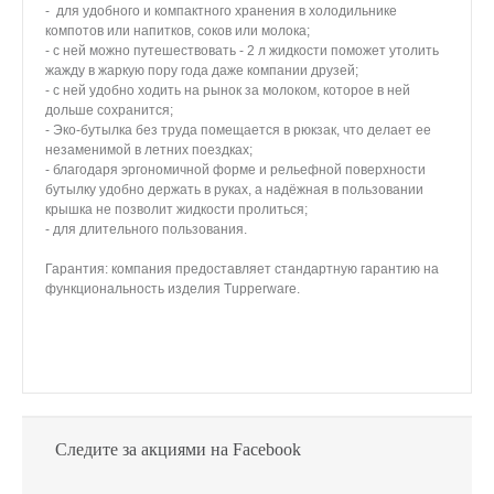
- для удобного и компактного хранения в холодильнике
компотов или напитков, соков или молока;
- с ней можно путешествовать - 2 л жидкости поможет утолить
жажду в жаркую пору года даже компании друзей;
- с ней удобно ходить на рынок за молоком, которое в ней
дольше сохранится;
- Эко-бутылка без труда помещается в рюкзак, что делает ее
незаменимой в летних поездках;
- благодаря эргономичной форме и рельефной поверхности
бутылку удобно держать в руках, а надёжная в пользовании
крышка не позволит жидкости пролиться;
- для длительного пользования.
Гарантия: компания предоставляет стандартную гарантию на
функциональность изделия Tupperware.
Следите за акциями на Facebook