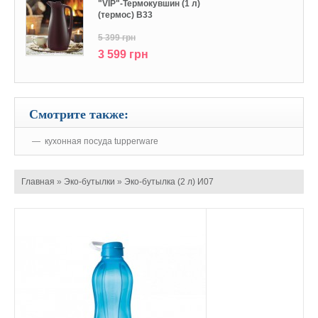
"VIP"-Термокувшин (1 л)
(термос) В33
5 399 грн
3 599 грн
Смотрите также:
кухонная посуда tupperware
Главная
»
Эко-бутылки
»
Эко-бутылка (2 л) И07