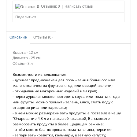
Отзывов: 0
|
Написать отзыв
Поделиться
Описание
Отзывы (0)
Высота - 12 см
Диаметр - 25 см
Объём - 3 л
Возможности использования:
- дуршлаг предназначен для промывания большого или
малого количества фруктов, ягод или овощей, зелени;
- откидывание макаронных изделий или круп;
- через дуршлаг можно протереть соусы или томаты, ягоды
или фрукты, можно промыть зелень, мясо, слить воду с
отварных риса или картошки;
- в нём можно размораживать продукты, а поставив в чашу
"Очарование 4,3 л и накрыв её крышкой, Вы сможете
разморозить продукты в более щадящем режиме;
- в нём можно бланшировать томаты, сливы, персики;
- запаривать креветки, кальмары, цветную капусту;