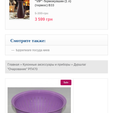
"VIP"-Термокувшин (1 л)
(термос) В33
5 399 грн
3 599 грн
Смотрите также:
tupperware посуда киев
Главная
»
Кухонные аксессуары и приборы
»
Дуршлаг
"Очарование" РП470
Sale