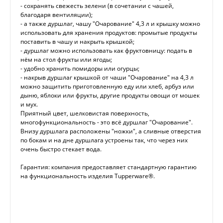
- сохранять свежесть зелени (в сочетании с чашей,
благодаря вентиляции);
- а также дуршлаг, чашу "Очарование" 4,3 л и крышку можно
использовать для хранения продуктов: промытые продукты
поставить в чашу и накрыть крышкой;
- дуршлаг можно использовать как фруктовницу: подать в
нём на стол фрукты или ягоды;
- удобно хранить помидоры или огурцы;
- накрыв дуршлаг крышкой от чаши "Очарование" на 4,3 л
можно защитить приготовленную еду или хлеб, арбуз или
дыню, яблоки или фрукты, другие продукты овощи от мошек
и мух.
Приятный цвет, шелковистая поверхность,
многофункциональность - это всё дуршлаг "Очарование".
Внизу дуршлага расположены "ножки", а сливные отверстия
по бокам и на дне дуршлага устроены так, что через них
очень быстро стекает вода.
Гарантия: компания предоставляет стандартную гарантию
на функциональность изделия Tupperware®.