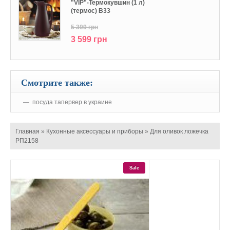
"VIP"-Термокувшин (1 л)
(термос) В33
5 399 грн
3 599 грн
Смотрите также:
посуда тапервер в украине
Главная
»
Кухонные аксессуары и приборы
»
Для оливок ложечка
РП2158
Sale