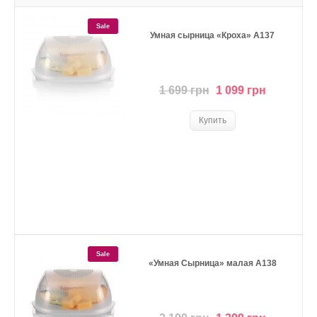
Sale
Умная сырница «Кроха» А137
1 699 грн
1 099 грн
Sale
«Умная Сырница» малая А138