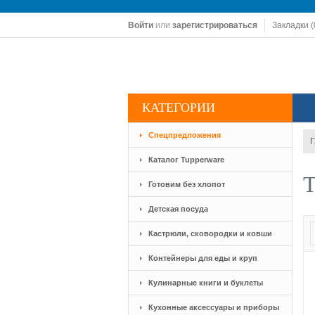
Войти
или
зарегистрироваться
Закладки (
КАТЕГОРИИ
Спецпредложения
Г
Каталог Tupperware
Т
Готовим без хлопот
Детская посуда
Кастрюли, сковородки и ковши
Контейнеры для еды и круп
Кулинарные книги и буклеты
Кухонные аксессуары и приборы