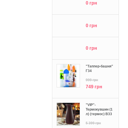
0 грн
0 грн
0 грн
"Tаппер-башня"
Г34
999 грн
749 грн
"VIP"-
Термокувшин (1
л) (термос) В33
5 399 грн